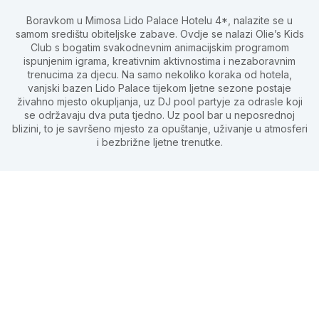
Boravkom u Mimosa Lido Palace Hotelu 4*, nalazite se u
samom središtu obiteljske zabave. Ovdje se nalazi Olie’s Kids
Club s bogatim svakodnevnim animacijskim programom
ispunjenim igrama, kreativnim aktivnostima i nezaboravnim
trenucima za djecu. Na samo nekoliko koraka od hotela,
vanjski bazen Lido Palace tijekom ljetne sezone postaje
živahno mjesto okupljanja, uz DJ pool partyje za odrasle koji
se održavaju dva puta tjedno. Uz pool bar u neposrednoj
blizini, to je savršeno mjesto za opuštanje, uživanje u atmosferi
i bezbrižne ljetne trenutke.
Zahvaljujući blizini bazena i Olie’s Kids Cluba, roditelji se mogu
opustiti u blizini dok djeca sudjeluju u aktivnostima pod
vodstvom našeg profesionalnog animacijskog tima — uz
sigurnost i mir znajući da su uvijek nadomak.