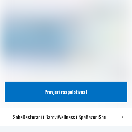
Provjeri raspoloživost
Sobe
Restorani i Barovi
Wellness i Spa
Bazeni
Sport, Fitness i 