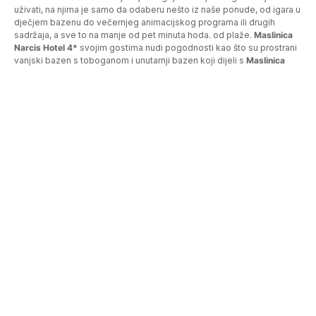
uživati, na njima je samo da odaberu nešto iz naše ponude, od igara u
dječjem bazenu do večernjeg animacijskog programa ili drugih
sadržaja, a sve to na manje od pet minuta hoda. od plaže.
Maslinica
Od
€
Narcis Hotel 4*
svojim gostima nudi pogodnosti kao što su prostrani
vanjski bazen s toboganom i unutarnji bazen koji dijeli s
Maslinica
Hedera Hotelom 4*
, udobne sobe, mogućnost korištenja jedinstvene
all inclusive ljetne usluge, mogućnost korištenja WiFi interneta i sve
što će vam osigurati odmor koji ćete dugo pamtiti.
Sušilo za kosu
Besplatan WiFi
Buffet restoran
bar
Vodeni tobogani
Hlađenje/Grijanje
Suši
Što je uključeno u Vaš odmor
Ponešto za svako nepce
Puni pansion Plus+ (doručak, ručak, večera i
snackovi; piće uključeno tijekom večere)
Polupansion Plus+ (piće uključeno tijekom