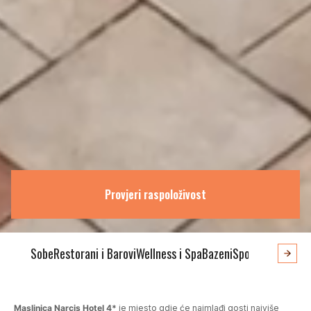
Provjeri raspoloživost
Sobe
Restorani i Barovi
Wellness i Spa
Bazeni
Sport, Fitness i 
Maslinica Narcis Hotel 4*
je mjesto gdje će najmlađi gosti najviše